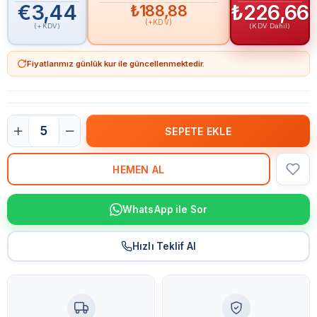
€3,44
₺226,66
₺188,88
(+KDV)
(+KDV)
(KDV Dahil)
Fiyatlarımız günlük kur ile güncellenmektedir.
WhatsApp ile Sor
Hızlı Teklif Al