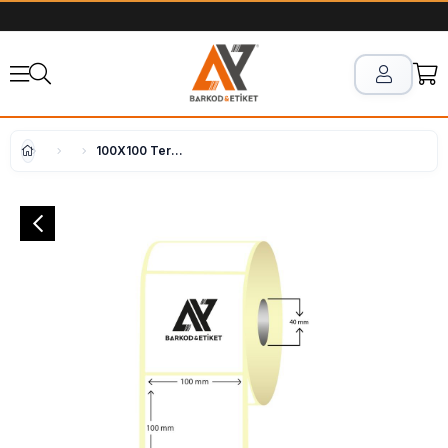
100X100 Termal Etiket ( 400 lü )