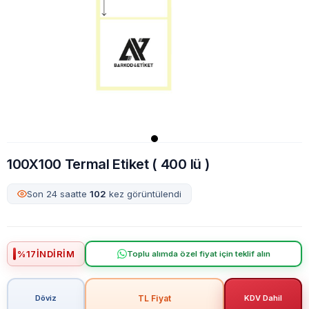
100X100 Termal Etiket ( 400 lü )
Son 24 saatte
102
kez görüntülendi
%
17
İNDIRIM
Toplu alımda özel fiyat için teklif alın
TL Fiyat
Döviz
KDV Dahil