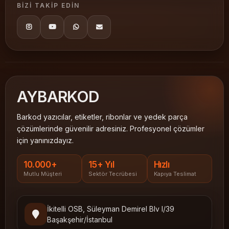
BIZI TAKIP EDIN
AY
BARKOD
Barkod yazıcılar, etiketler, ribonlar ve yedek parça
çözümlerinde güvenilir adresiniz. Profesyonel çözümler
için yanınızdayız.
10.000+
15+ Yıl
Hızlı
Mutlu Müşteri
Sektör Tecrübesi
Kapıya Teslimat
İkitelli OSB, Süleyman Demirel Blv I/39
Başakşehir/İstanbul