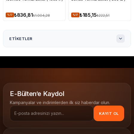
₺836,81
₺185,15
₺1.004,28
₺222,51
%17
%17
ETIKETLER
100X100 Termal Etiket ( 400 lü )
100x100 Termal Etiket 400'li
100x100 Termal Etiket
100x100 barkod etiketi
Termal etiket
yapışkan etiket
direkt termal
ribon gerektirmez
barkod etiketi
termal barkod
Termal Etiketler
E-Bülten’e Kaydol
100x100
400 li
Kampanyalar ve indirimlerden ilk siz haberdar olun.
KAYIT OL