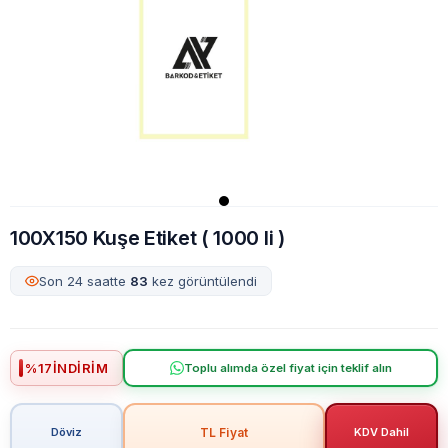
100X150 Kuşe Etiket ( 1000 li )
Son 24 saatte
83
kez görüntülendi
%
17
İNDIRIM
Toplu alımda özel fiyat için teklif alın
TL Fiyat
Döviz
KDV Dahil