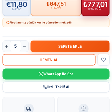
€11,80
₺777,01
₺647,51
(+KDV)
(+KDV)
(KDV Dahil)
Fiyatlarımız günlük kur ile güncellenmektedir.
WhatsApp ile Sor
Hızlı Teklif Al