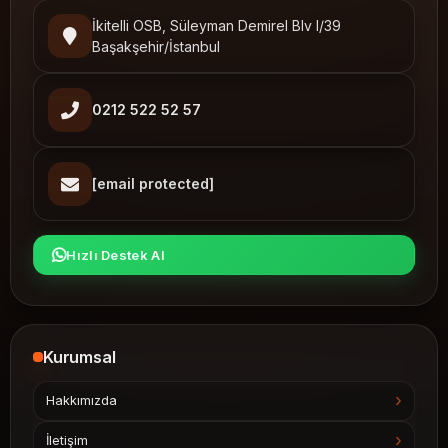
İkitelli OSB, Süleyman Demirel Blv I/39
Başakşehir/İstanbul
0212 522 52 57
[email protected]
Hızlı Destek Al
Kurumsal
Hakkımızda
İletişim