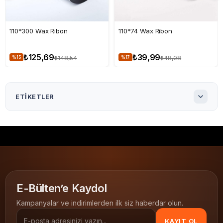
110*300 Wax Ribon
110*74 Wax Ribon
₺125,69
₺39,99
₺148,54
₺48,08
%15
%17
ETIKETLER
100X150 Kuşe Etiket ( 1000 li )
100x150 Kuşe Etiket 1.000'li
100x150 Kuşe Etiket
100x150 barkod etiketi
Kuşe etiket
yapışkan etiket
termal transfer etiket
parlak yüzey barkod etiketi
glossy etiket
E-Bülten’e Kaydol
ribon etiket
Kuşe Etiketler
100x150
1.000 li
Kampanyalar ve indirimlerden ilk siz haberdar olun.
KAYIT OL