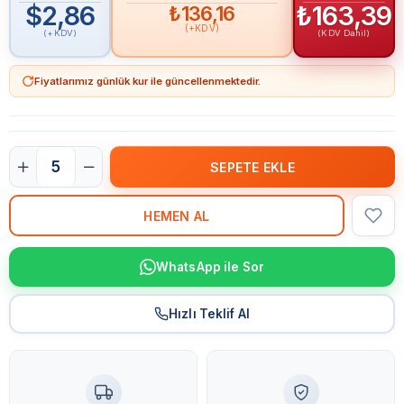
$2,86
₺163,39
₺136,16
(+KDV)
(+KDV)
(KDV Dahil)
Fiyatlarımız günlük kur ile güncellenmektedir.
WhatsApp ile Sor
Hızlı Teklif Al