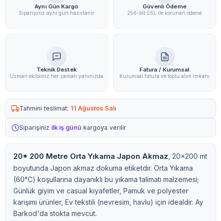
Aynı Gün Kargo
Güvenli Ödeme
Siparişiniz aynı gün hazırlanır
256-bit SSL ile korunan ödeme
Teknik Destek
Fatura / Kurumsal
Uzman ekibimiz her zaman yanınızda
Kurumsal fatura ve toplu alım imkanı
Tahmini teslimat:
11 Ağustos Salı
Siparişiniz
ilk iş günü
kargoya verilir
20* 200 Metre Orta Yıkama Japon Akmaz
, 20x200 mt
boyutunda Japon akmaz dokuma etiketdır. Orta Yıkama
(60°C) koşullarına dayanıklı bu yıkama talimatı malzemesi;
Günlük giyim ve casual kıyafetler, Pamuk ve polyester
karışımı ürünler, Ev tekstili (nevresim, havlu) için idealdir. Ay
Barkod'da stokta mevcut.