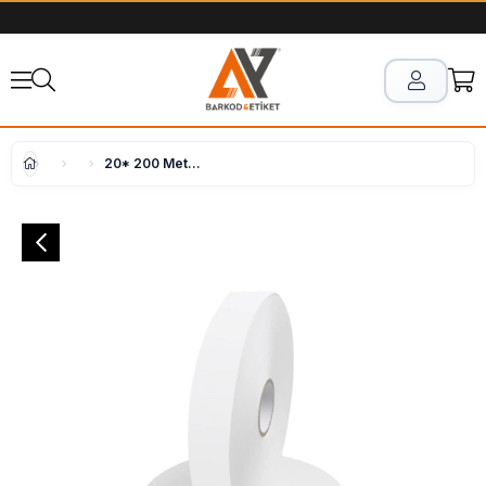
20* 200 Metre Orta Yıkama Japon Akmaz