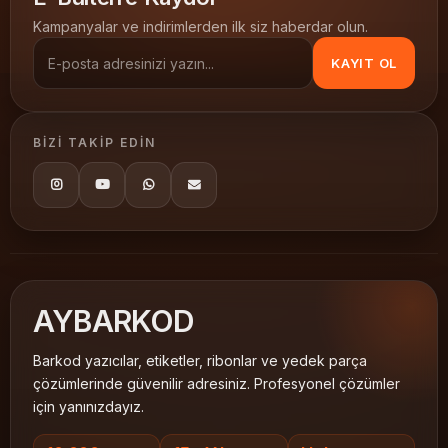
dokuma yıkama etiketi
barkod tekstil etiketi
Kampanyalar ve indirimlerden ilk siz haberdar olun.
Orta Yıkama Japon Akmazlar
20x200
KAYIT OL
BIZI TAKIP EDIN
AY
BARKOD
Barkod yazıcılar, etiketler, ribonlar ve yedek parça
çözümlerinde güvenilir adresiniz. Profesyonel çözümler
için yanınızdayız.