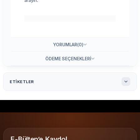
arayın.
YORUMLAR
(0)
ÖDEME SEÇENEKLERI
ETIKETLER
20* 200 Metre Orta Yıkama Japon Akmaz
20x200 Metre Orta Yıkama Japon Akmaz
20x200 Japon Akmaz Orta Yıkama Talimatı
Orta Yıkama tekstil etiketi
Japon Akmaz tekstil etiketi
tekstil yıkama talimatı
E-Bülten’e Kaydol