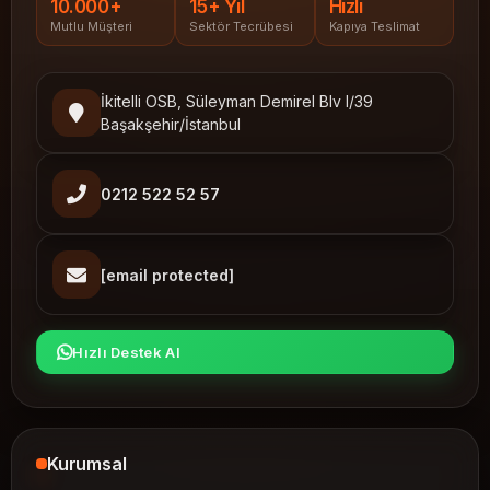
10.000+
15+ Yıl
Hızlı
Mutlu Müşteri
Sektör Tecrübesi
Kapıya Teslimat
İkitelli OSB, Süleyman Demirel Blv I/39
Başakşehir/İstanbul
0212 522 52 57
[email protected]
Hızlı Destek Al
Kurumsal