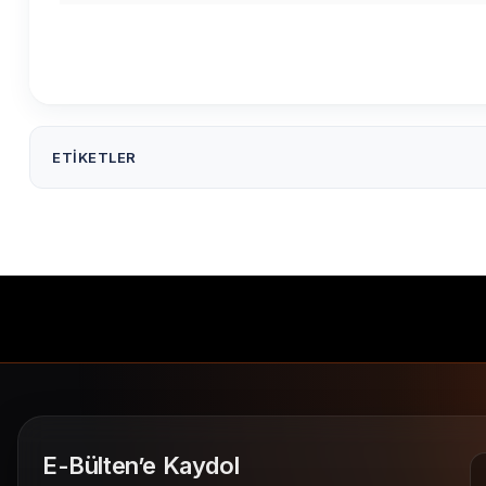
ETIKETLER
50X30 Fastrye Etiket ( 1000'li )
50x30 Fastriye Etiket 1.0
barkod etiketi
ürün etiketi
Fastrye Etiketler
E-Bülten’e Kaydol