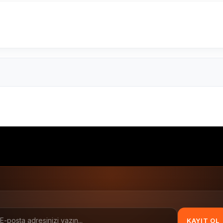
00'li
50x30 Fastriye Etiket
50x30 barkod etiketi
Standa
50x30
1.000 li
KAYIT OL