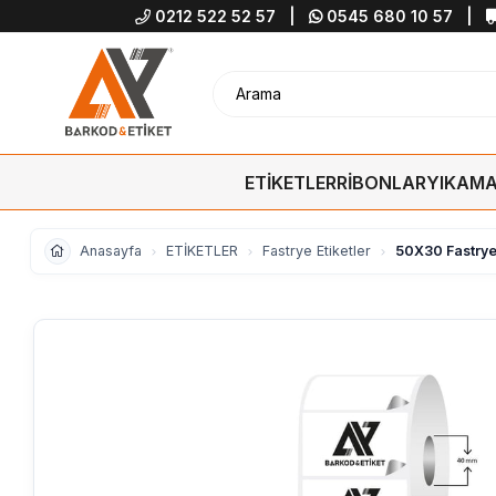
0212 522 52 57
|
0545 680 10 57
|
ETİKETLER
RİBONLAR
YIKAMA
Anasayfa
ETİKETLER
Fastrye Etiketler
50X30 Fastrye E