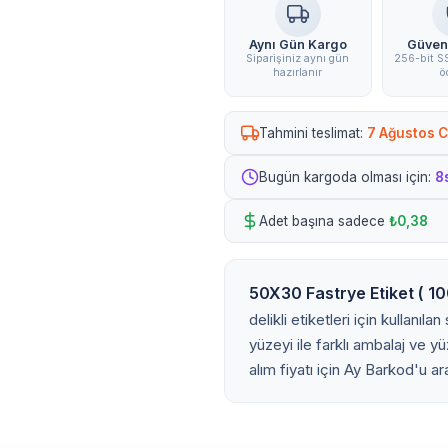
Aynı Gün Kargo
Güven
Siparişiniz aynı gün
256-bit SS
hazırlanır
ö
Tahmini teslimat:
7 Ağustos 
Bugün kargoda olması için:
8
Adet başına sadece
₺0,38
50X30 Fastrye Etiket ( 100
delikli etiketleri için kullanıl
yüzeyi ile farklı ambalaj ve 
alım fiyatı için Ay Barkod'u ar