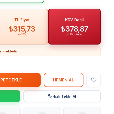
TL Fiyat
KDV Dahil
₺315,73
₺378,87
(+KDV)
(KDV Dahil)
llenmektedir.
r
Hızlı Teklif Al