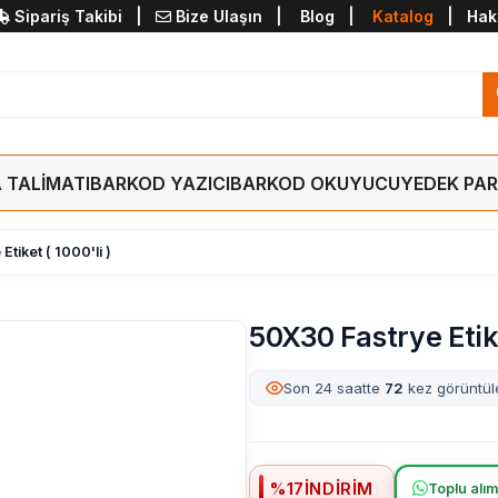
Sipariş Takibi
|
Bize Ulaşın
|
Blog
|
Katalog
|
Hak
 TALİMATI
BARKOD YAZICI
BARKOD OKUYUCU
YEDEK PA
tiket ( 1000'li )
50X30 Fastrye Etike
Son 24 saatte
72
kez görüntül
%
17
İNDIRIM
Toplu alımd