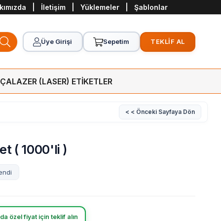
kımızda
|
İletişim
|
Yüklemeler
|
Şablonlar
Üye Girişi
Sepetim
TEKLİF AL
RÇA
LAZER (LASER) ETİKETLER
< < Önceki Sayfaya Dön
t ( 1000'li )
endi
a özel fiyat için teklif alın