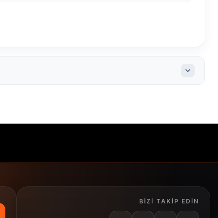
rt etiket
yapışkan etiket
termal transfer etiket
BIZI TAKIP EDIN