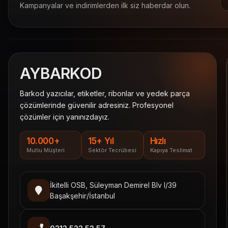
Kampanyalar ve indirimlerden ilk siz haberdar olun.
AY
BARKOD
Barkod yazıcılar, etiketler, ribonlar ve yedek parça
çözümlerinde güvenilir adresiniz. Profesyonel
çözümler için yanınızdayız.
10.000+
15+ Yıl
Hızlı
Mutlu Müşteri
Sektör Tecrübesi
Kapıya Teslimat
İkitelli OSB, Süleyman Demirel Blv I/39
Başakşehir/İstanbul