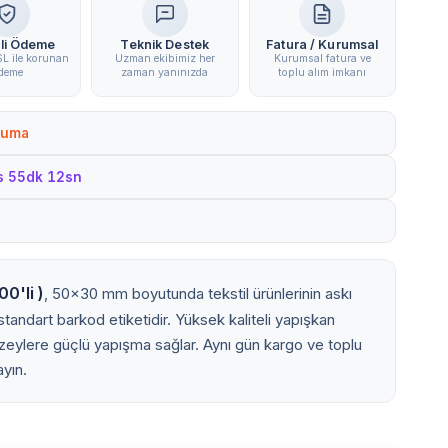
li Ödeme
Teknik Destek
Fatura / Kurumsal
L ile korunan
Uzman ekibimiz her
Kurumsal fatura ve
deme
zaman yanınızda
toplu alım imkanı
Cuma
s 55dk 11sn
0'li )
, 50x30 mm boyutunda tekstil ürünlerinin askı
an standart barkod etiketidir. Yüksek kaliteli yapışkan
yüzeylere güçlü yapışma sağlar. Aynı gün kargo ve toplu
ayın.