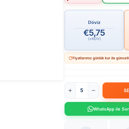
Döviz
€5,75
(+KDV)
Fiyatlarımız günlük kur ile günce
WhatsApp ile So