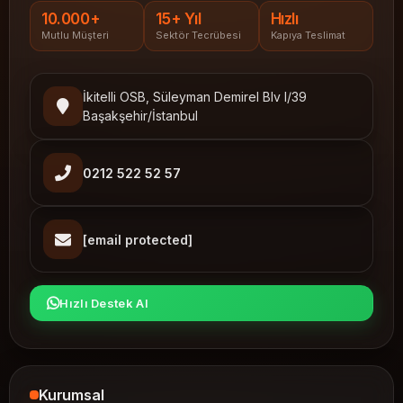
10.000+
15+ Yıl
Hızlı
Mutlu Müşteri
Sektör Tecrübesi
Kapıya Teslimat
İkitelli OSB, Süleyman Demirel Blv I/39
Başakşehir/İstanbul
0212 522 52 57
[email protected]
Hızlı Destek Al
Kurumsal