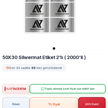
50X30 Silwermat Etiket 2'lı ( 2000'li )
Son 24 saatte
88
kez görüntülendi
%
17
İNDIRIM
Toplu alımda özel fiyat için teklif alın
TL Fiyat
Döviz
KDV Dahil