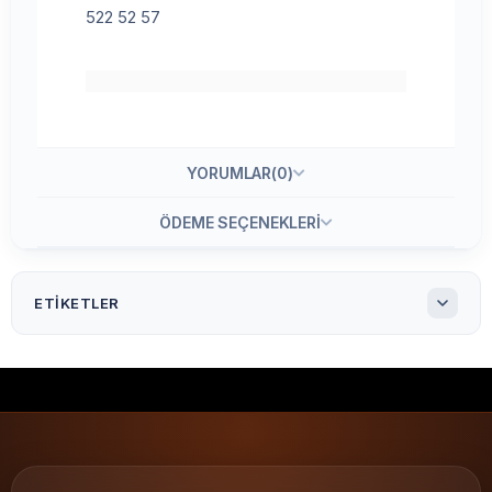
522 52 57
YORUMLAR
(0)
ÖDEME SEÇENEKLERI
ETIKETLER
50X30 Silwermat Etiket 2'li ( 2000'li )
50X30 Silwermat Etiket 2'li 2000'li
50X30 Silwermat Etiket 2'li
Silvermat Etiket
Silvermat
Silwermat Etiket
Gümüş Mat Etiket
Demirbaş etiketi