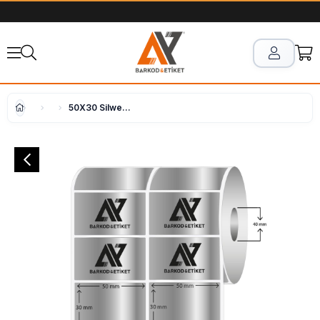
50X30 Silwermat Etiket 2'lı ( 2000'li )