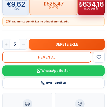
€9,62
₺634,16
₺528,47
(+KDV)
(+KDV)
(KDV Dahil)
Fiyatlarımız günlük kur ile güncellenmektedir.
WhatsApp ile Sor
Hızlı Teklif Al