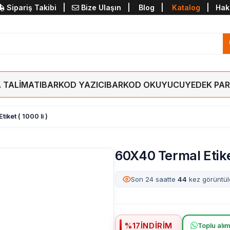
Sipariş Takibi
|
Bize Ulaşın
|
Blog
|
Katalog
|
Hak
 TALİMATI
BARKOD YAZICI
BARKOD OKUYUCU
YEDEK PA
iket ( 1000 li )
60X40 Termal Etiket
Son 24 saatte
44
kez görüntül
%
17
İNDIRIM
Toplu alımd