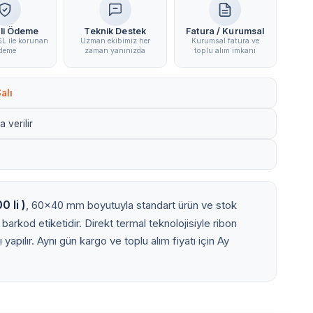
li Ödeme
Teknik Destek
Fatura / Kurumsal
L ile korunan
Uzman ekibimiz her
Kurumsal fatura ve
deme
zaman yanınızda
toplu alım imkanı
alı
 verilir
 li )
, 60x40 mm boyutuyla standart ürün ve stok
l barkod etiketidir. Direkt termal teknolojisiyle ribon
yapılır. Aynı gün kargo ve toplu alım fiyatı için Ay