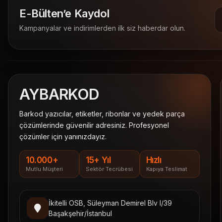
E-Bülten’e Kaydol
Kampanyalar ve indirimlerden ilk siz haberdar olun.
AY
BARKOD
Barkod yazıcılar, etiketler, ribonlar ve yedek parça
çözümlerinde güvenilir adresiniz. Profesyonel
çözümler için yanınızdayız.
10.000+
15+ Yıl
Hızlı
Mutlu Müşteri
Sektör Tecrübesi
Kapıya Teslimat
İkitelli OSB, Süleyman Demirel Blv I/39
Başakşehir/İstanbul