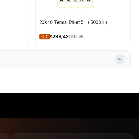
SEPETE EKLE
20X40 Termal Etiket 5'li ( 5000 li )
₺288,42
₺345,99
%17
iket
yapışkan etiket
direkt termal