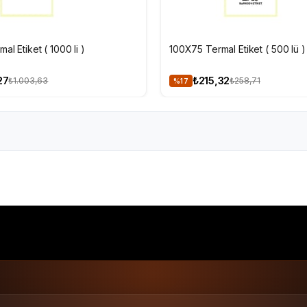
EKLE
SEPETE EKLE
al Etiket ( 1000 li )
100X75 Termal Etiket ( 500 lü )
27
₺215,32
₺1.003,63
₺258,71
%17
'li
60x40 Termal Etiket
60x40 barkod etiketi
Termal et
Termal Etiketler
60x40
1.000 li