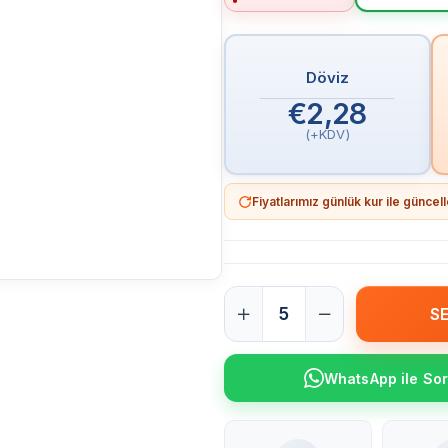
Döviz
€2,28
(+KDV)
Fiyatlarımız günlük kur ile günce
WhatsApp ile So