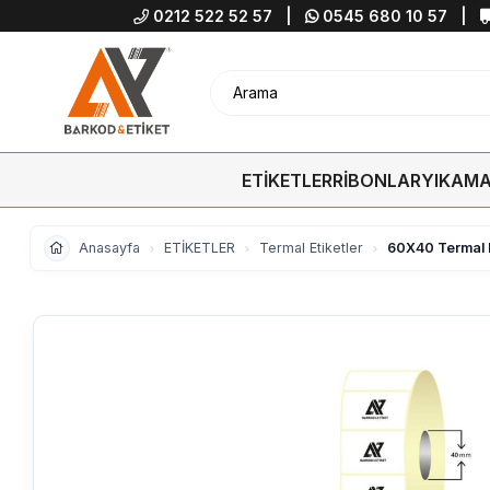
0212 522 52 57
|
0545 680 10 57
|
ETİKETLER
RİBONLAR
YIKAMA
Anasayfa
ETİKETLER
Termal Etiketler
60X40 Termal Et