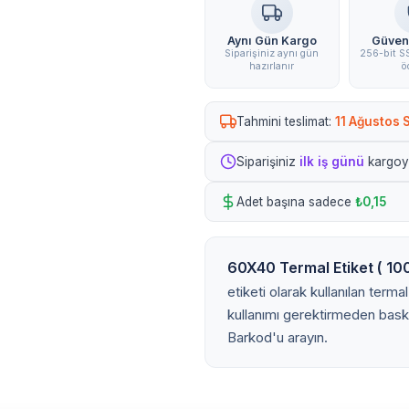
Aynı Gün Kargo
Güven
Siparişiniz aynı gün
256-bit SS
hazırlanır
ö
Tahmini teslimat:
11 Ağustos S
Siparişiniz
ilk iş günü
kargoya
Adet başına sadece
₺0,15
60X40 Termal Etiket ( 1000
etiketi olarak kullanılan terma
kullanımı gerektirmeden baskı 
Barkod'u arayın.