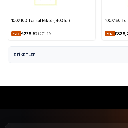
SEPETE EKLE
SEPETE 
100X100 Termal Etiket ( 400 lü )
100X150 Term
₺226,52
₺836,
₺271,49
%17
%17
ETIKETLER
60X40 Termal Etiket ( 1000 li )
60x40 Termal Etiket 1.000
ribon gerektirmez
barkod etiketi
termal barkod