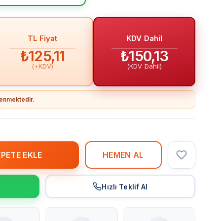
TL Fiyat
KDV Dahil
₺125,11
₺150,13
(+KDV)
(KDV Dahil)
llenmektedir.
r
Hızlı Teklif Al