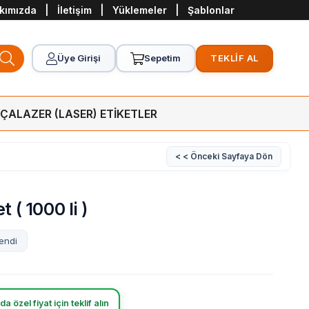
kımızda
|
İletişim
|
Yüklemeler
|
Şablonlar
Üye Girişi
Sepetim
TEKLİF AL
RÇA
LAZER (LASER) ETİKETLER
< < Önceki Sayfaya Dön
 ( 1000 li )
endi
a özel fiyat için teklif alın