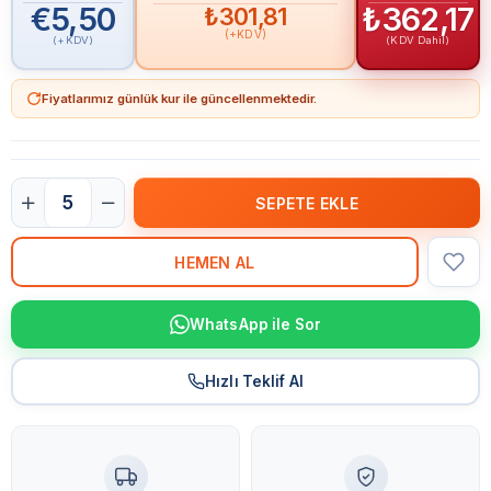
€5,50
₺362,17
₺301,81
(+KDV)
(+KDV)
(KDV Dahil)
Fiyatlarımız günlük kur ile güncellenmektedir.
WhatsApp ile Sor
Hızlı Teklif Al