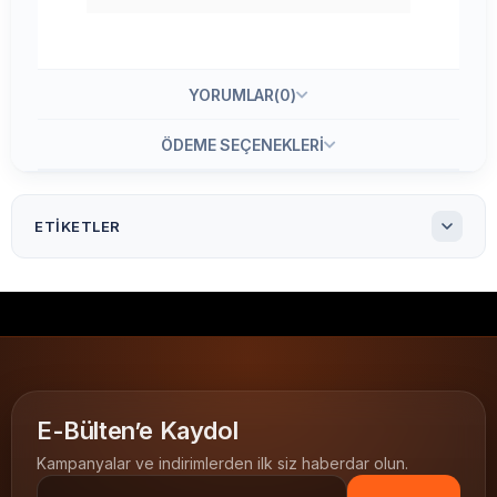
YORUMLAR
(0)
ÖDEME SEÇENEKLERI
ETIKETLER
63.5 X 38.1 mm Lazer Etiket Ay-2021
63.5x38.1 mm Lazer Etiket Ay-2021
Ay-2021 63.5x38.1 A4 Lazer Etiket
Ay-2021
63.5x38.1 lazer etiket
A4 Lazer Etiket
A4 etiket
lazer yazıcı etiketi
inkjet uyumlu etiket
E-Bülten’e Kaydol
standart etiket olarak
LAZER ETİKETLER
Kampanyalar ve indirimlerden ilk siz haberdar olun.
63.5x38.1