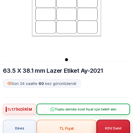
63.5 X 38.1 mm Lazer Etiket Ay-2021
Son 24 saatte
60
kez görüntülendi
%
17
İNDIRIM
Toplu alımda özel fiyat için teklif alın
TL Fiyat
Döviz
KDV Dahil