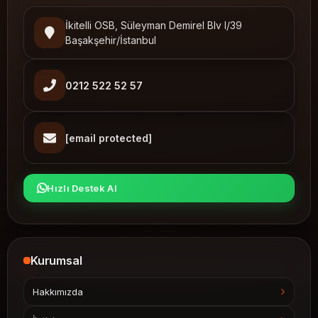
İkitelli OSB, Süleyman Demirel Blv I/39
Başakşehir/İstanbul
0212 522 52 57
[email protected]
Hızlı Destek Al
Kurumsal
Hakkımızda