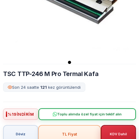
TSC TTP-246 M Pro Termal Kafa
Son 24 saatte
121
kez görüntülendi
%
19
İNDIRIM
Toplu alımda özel fiyat için teklif alın
TL Fiyat
Döviz
KDV Dahil