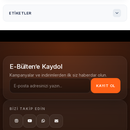
ETIKETLER
TSC TTP-246 M Pro Termal Kafa
TSC yedek parça
TSC termal kafa
TTP-246 M Pro termal kafa
barkod yazıcı yedek parça
TSC
E-Bülten’e Kaydol
Kampanyalar ve indirimlerden ilk siz haberdar olun.
KAYIT OL
BIZI TAKIP EDIN