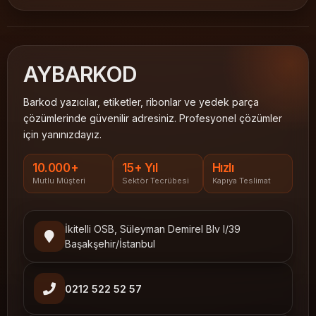
AY
BARKOD
Barkod yazıcılar, etiketler, ribonlar ve yedek parça
çözümlerinde güvenilir adresiniz. Profesyonel çözümler
için yanınızdayız.
10.000+
15+ Yıl
Hızlı
Mutlu Müşteri
Sektör Tecrübesi
Kapıya Teslimat
İkitelli OSB, Süleyman Demirel Blv I/39
Başakşehir/İstanbul
0212 522 52 57